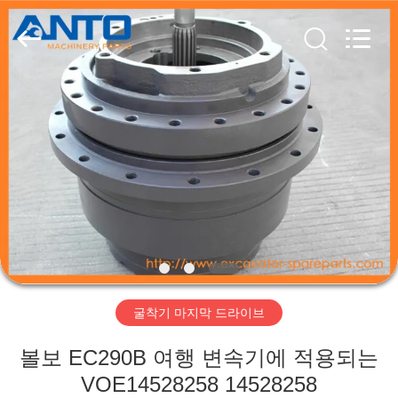
체.
Copyright
©
2017
-
2026
Guangzhou
Anto
집
Machinery
Parts
Co.,Ltd..
All
Rights
Reserved.
제
품
회
사
굴착기 마지막 드라이브
소
볼보 EC290B 여행 변속기에 적용되는
개
VOE14528258 14528258