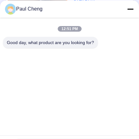
연락하다
보
Paul Cheng
호
정
모든
12:51 PM
책
Good day, what product are you looking for?
굴착기 마지막 드라이
굴 삭 기 예비 부품
브
굴착기 그네 장치
굴착기 엔진 부품
굴착기 여행 모터
굴삭기 스윙 모터
굴삭기 태도
굴착기 유압 펌프
구독하십시오