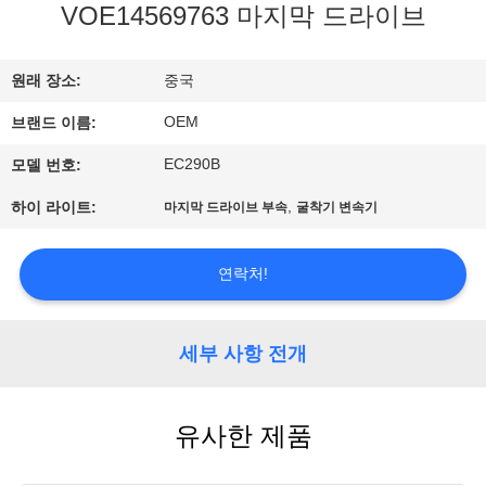
VOE14569763 마지막 드라이브
공
장
원래 장소:
중국
견
OEM
브랜드 이름:
학
EC290B
모델 번호:
,
하이 라이트:
마지막 드라이브 부속
굴착기 변속기
품
질
연락처!
관
세부 사항 전개
리
유사한 제품
블