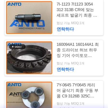
로
7I-1123 7I1123 3054
그
312 313B CR에 맞는
셰프트 발굴기 최종 드
라이브 부품
협상 가능 MOQ:1개
사
연락하다
이
160094A1 160144A1 최
트
종 드라이브 허브 하우
맵
징 기어 수미토모
SH200에 적용 된 발굴
협상 가능 MOQ:1개
기 부품
연락하다
개
인
7Y-0645 7Y0645 캐리
정
어 굴삭기 최종 구동 부
품 C9 3126B 325C
보
328D LCR 330B용
협상 가능 MOQ:1개