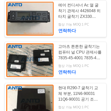
보
에어 컨디셔너 Ac 열 굴
착기 관제사 4426048 히
호
타치 굴착기 ZX330
정
ZX60를 위해 4450315
협상 가능 MOQ:1 PC
연락하다
책
고마츠 튼튼한 굴착기는
컴퓨터 널 CPU 관제사를
7835-45-4001 7835-45-
4002 분해합니다
협상 가능 MOQ:1 PC
연락하다
현대 R290-7 굴착기 교
체 부분, 11N6-90031
11Q6-90031 공기 조건적
인 관제사
협상 가능 MOQ:1 PC