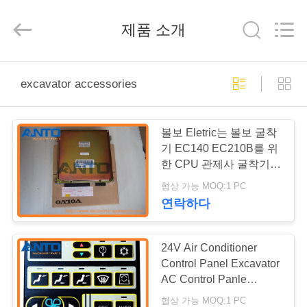
체.
Copyright
©
제품 소개
2017
-
2026
Guangzhou
Anto
집
Machinery
Parts
excavator accessories
Co.,Ltd..
All
Rights
Reserved.
제
볼보 Eletric는 볼보 굴착
품
기 EC140 EC210B를 위
한 CPU 관제사 굴착기
OEM 14518349를 분해
협상 가능 MOQ:1 PC
회
합니다
연락하다
사
소
24V Air Conditioner
Control Panel Excavator
개
AC Control Panle
VOE14513653
협상 가능 MOQ:1 PC