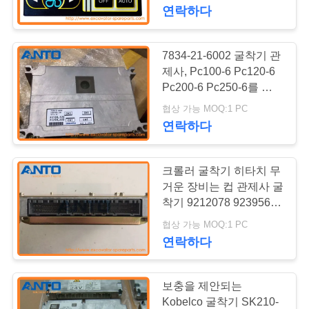
14513653 For Vo-lvo
연락하다
공
EC160
장
7834-21-6002 굴착기 관
견
제사, Pc100-6 Pc120-6
Pc200-6 Pc250-6를 위한
학
주지사 Komatsu 부속
협상 가능 MOQ:1 PC
연락하다
품
크롤러 굴착기 히타치 무
질
거운 장비는 컵 관제사 굴
관
착기 9212078 9239568
를 분해합니다
협상 가능 MOQ:1 PC
리
연락하다
블
보충을 제안되는
Kobelco 굴착기 SK210-