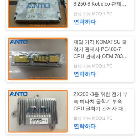
로
8 250-8 Kobelco 관제사
그
89663-E0750A
협상 가능 MOQ:1 PC
YN22E00263S001
연락하다
사
제일 가격 KOMATSU 굴
이
착기 관제사 PC400-7
CPU 관제사 OEM 7835-
트
28-3002
협상 가능 MOQ:1 PC
맵
연락하다
개
ZX200 -3를 위한 전기 부
속 히타치 굴착기 부속
인
CPU 굴착기 관제사 패널
4631129
정
협상 가능 MOQ:1 PC
연락하다
보