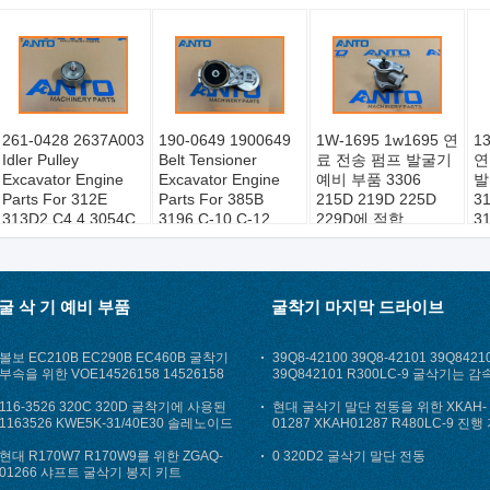
261-0428 2637A003
190-0649 1900649
1W-1695 1w1695 연
13
Idler Pulley
Belt Tensioner
료 전송 펌프 발굴기
연
Excavator Engine
Excavator Engine
예비 부품 3306
발
Parts For 312E
Parts For 385B
215D 219D 225D
3
313D2 C4.4 3054C
3196 C-10 C-12
229D에 적합
3
C6.6
C18 C7 C9
굴 삭 기 예비 부품
굴착기 마지막 드라이브
볼보 EC210B EC290B EC460B 굴착기
39Q8-42100 39Q8-42101 39Q8421
부속을 위한 VOE14526158 14526158
39Q842101 R300LC-9 굴삭기는 감
점화 시동기 스위치
기어를 여행합니다
116-3526 320C 320D 굴착기에 사용된
현대 굴삭기 말단 전동을 위한 XKAH-
1163526 KWE5K-31/40E30 솔레노이드
01287 XKAH01287 R480LC-9 진행
벨브는 분해합니다
하율 기어
현대 R170W7 R170W9를 위한 ZGAQ-
0 320D2 굴삭기 말단 전동
01266 샤프트 굴삭기 봉지 키트