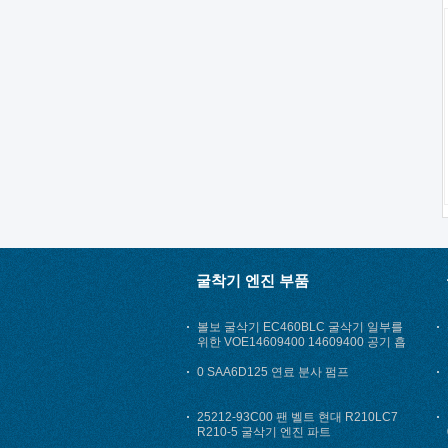
굴착기 엔진 부품
볼보 굴삭기 EC460BLC 굴삭기 일부를
위한 VOE14609400 14609400 공기 흡
입 호스
0 SAA6D125 연료 분사 펌프
25212-93C00 팬 벨트 현대 R210LC7
R210-5 굴삭기 엔진 파트