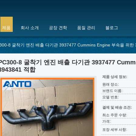
제품
회사 소개
공장 견학
품질 관리
블로그
300-8 굴착기 엔진 배출 다기관 3937477 Cummins Engine 부속을 위한 
PC300-8 굴착기 엔진 배출 다기관 3937477 Cumm
3943841 적합
제품 상세 정보:
원래 장소:
브랜드 이름:
모델 번호:
결제 및 배송 조건:
최소 주문 수량:
가격:
포장 세부 사항: