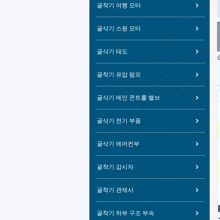
굴착기 여행 모터
굴삭기 스윙 모터
굴삭기 태도
굴착기 유압 펌프
굴삭기 메인 콘트롤 밸브
굴삭기 전기 부품
굴삭기 에어컨부
굴착기 감시자
굴착기 관제사
굴착기 하부 구조 부속