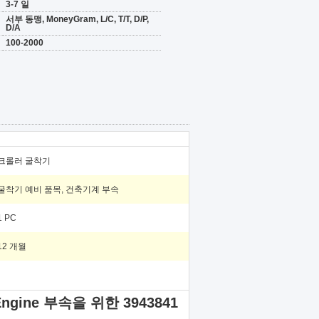
3-7 일
서부 동맹, MoneyGram, L/C, T/T, D/P,
D/A
100-2000
크롤러 굴착기
굴착기 예비 품목, 건축기계 부속
1 PC
12 개월
ngine 부속을 위한 3943841