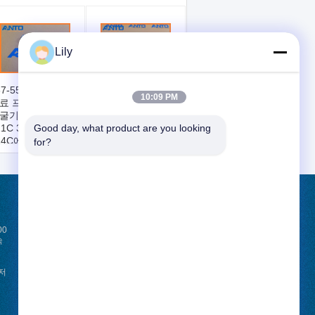
Lily
7-5541 1375541
65.11101-7356
10:09 PM
료 프라이밍 펌프
106675-466F 두산
굴기 예비 부품
굴삭기 MEGA 300-V
11C 312C 313D
용 연료 분사 펌프 예
Good day, what product are you looking 
14C에 적합
비 부품
for?
견적 요청
00
보내기
속
 저
News
E-Mail
Sitemap
|