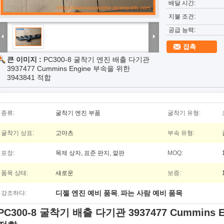
배달 시간:
지불 조건:
공급 능력:
접촉
큰 이미지 :
PC300-8 굴착기 엔진 배출 다기관
3937477 Cummins Engine 부속을 위한
3943841 적합
종류:
굴착기 엔진 부품
굴착기 유형:
굴착기 상표:
고마츠
부속 유형:
포장:
목제 상자, 표준 판지, 깔판
MOQ:
품목 상태:
새로운
보증:
디젤 엔진 예비 품목
파는 사람 예비 품목
강조하다:
,
PC300-8 굴착기 배출 다기관 3937477 Cummins E